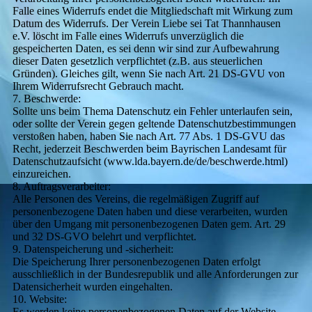
Falle eines Widerrufs endet die Mitgliedschaft mit Wirkung zum
Datum des Widerrufs. Der Verein Liebe sei Tat Thannhausen
e.V. löscht im Falle eines Widerrufs unverzüglich die
gespeicherten Daten, es sei denn wir sind zur Aufbewahrung
dieser Daten gesetzlich verpflichtet (z.B. aus steuerlichen
Gründen). Gleiches gilt, wenn Sie nach Art. 21 DS-GVU von
Ihrem Widerrufsrecht Gebrauch macht.
7. Beschwerde:
Sollte uns beim Thema Datenschutz ein Fehler unterlaufen sein,
oder sollte der Verein gegen geltende Datenschutzbestimmungen
verstoßen haben, haben Sie nach Art. 77 Abs. 1 DS-GVU das
Recht, jederzeit Beschwerden beim Bayrischen Landesamt für
Datenschutzaufsicht (www.lda.bayern.de/de/beschwerde.html)
einzureichen.
8. Auftragsverarbeiter:
Alle Personen des Vereins, die regelmäßigen Zugriff auf
personenbezogene Daten haben und diese verarbeiten, wurden
über den Umgang mit personenbezogenen Daten gem. Art. 29
und 32 DS-GVO belehrt und verpflichtet.
9. Datenspeicherung und -sicherheit:
Die Speicherung Ihrer personenbezogenen Daten erfolgt
ausschließlich in der Bundesrepublik und alle Anforderungen zur
Datensicherheit wurden eingehalten.
10. Website:
Es werden keine personenbezogenen Daten auf der Website