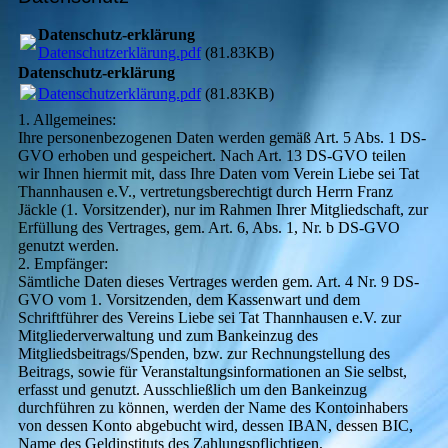
Datenschutz-erklärung
Datenschutzerklärung.pdf
(81.83KB)
Datenschutz-erklärung
Datenschutzerklärung.pdf
(81.83KB)
1. Allgemeines:
Ihre personenbezogenen Daten werden gemäß Art. 5 Abs. 1 DS-
GVO erhoben und gespeichert. Nach Art. 13 DS-GVO teilen
wir Ihnen hiermit mit, dass Ihre Daten vom Verein Liebe sei Tat
Thannhausen e.V., vertretungsberechtigt durch Herrn Franz
Jäckle (1. Vorsitzender), nur im Rahmen Ihrer Mitgliedschaft, zur
Erfüllung des Vertrages, gem. Art. 6, Abs. 1, Nr. b DS-GVO
genutzt werden.
2. Empfänger:
Sämtliche Daten dieses Vertrages werden gem. Art. 4 Nr. 9 DS-
GVO vom 1. Vorsitzenden, dem Kassenwart und dem
Schriftführer des Vereins Liebe sei Tat Thannhausen e.V. zur
Mitgliederverwaltung und zum Bankeinzug des
Mitgliedsbeitrags/Spenden, bzw. zur Rechnungstellung des
Beitrags, sowie für Veranstaltungsinformationen an Sie selbst,
erfasst und genutzt. Ausschließlich um den Bankeinzug
durchführen zu können, werden der Name des Kontoinhabers
von dessen Konto abgebucht wird, dessen IBAN, dessen BIC,
Name des Geldinstituts des Zahlungspflichtigen,