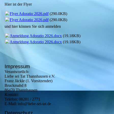
Hier ist der Flyer
Flyer Adoratio 2026.pdf
(290.0KB)
Flyer Adoratio 2026.pdf
(290.0KB)
und hier können Sie sich anmelden
Anmeldung Adoratio 2026.docx
(19.18KB)
Anmeldung Adoratio 2026.docx
(19.18KB)
Impressum
Verantwortlich:
Liebe sei Tat Thannhausen e.V.
Franz Jäckle (1. Vorsitzender)
Bruckmahd 8
86470 Thannhausen
Kontakt:
Telefon: 08281 / 2771
E-Mail: info@liebe-sei-tat.de
Datenschutz