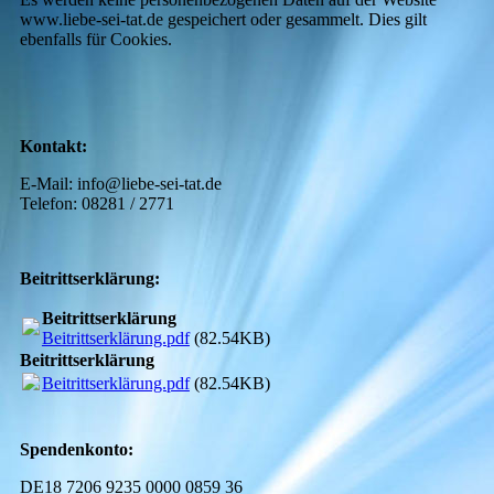
www.liebe-sei-tat.de gespeichert oder gesammelt. Dies gilt
ebenfalls für Cookies.
Kontakt:
E-Mail: info@liebe-sei-tat.de
Telefon: 08281 / 2771
Beitrittserklärung:
Beitrittserklärung
Beitrittserklärung.pdf
(82.54KB)
Beitrittserklärung
Beitrittserklärung.pdf
(82.54KB)
Spendenkonto:
DE18 7206 9235 0000 0859 36