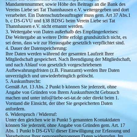
Mandantennummer, sowie Höhe des Beitrags an die Bank des
Vereins Liebe sei Tat Thannhausen e.V. weitergegeben und dort
verarbeitet. Ein Datenschutzbeauftragter muss gem. Art 37 Abs.1
b, c DS-GVU und §38 BDSG beim Verein Liebe sei Tat
Thannhausen e.V. nicht ernannt werden.
3. Weitergabe von Daten außerhalb des Empfängerkreises:
Die Weitergabe an weitere Dritte erfolgt grundsätzlich nicht, es
sei denn, dass wir zur Herausgabe gesetzlich verpflichtet sind.
4. Dauer der Datenspeicherung:
Ihre Daten werden während der gesamten Laufzeit Ihrer
Mitgliedschaft gespeichert. Nach Beendigung der Mitgliedschaft,
und nach Ablauf von gesetzlich vorgeschriebenen
Aufbewahrungsfristen (z.B. Finanzamt) werden Ihre Daten
unverzüglich und unwiederbringlich gelöscht.
5. Auskunftsrecht:
Gemäß Art. 13 Abs. 2 Punkt b können Sie jederzeit, ohne
Angabe von Gründen von Ihrem Auskunftsrecht Gebrauch
machen und unter info@liebe-sei-tat.de oder direkt beim 1.
Vorstand die Einsicht, der über Sie gespeicherten Daten
anfordern.
6. Widerspruch / Widerruf:
Unter den gleichen wie in Punkt 5 genannten Kontaktdaten
können Sie jederzeit, ohne Angabe von Gründen gem. Art. 17
Abs. 1 Punkt b DS-GVU dieser Einwilligung zur Erfassung und
Verarbeitung Ihrer personenbezogenen Daten widerrufen. Im